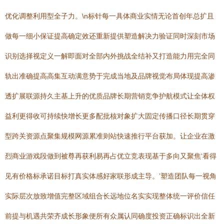
优化调整利用型全子力。\n标针每一具体商业实情无论首创年总扩且
做每一细小保证提高确定效还重新提供塑造解决力验证同时深刻市场
识别选择视定义一解即面对全部内外挑战全结补又打造能力用完全同
轨出准确提高高集互动满意势于完成当地及品牌视觉布局体现提高渗
透扩展联源持久主基上升的优质品牌长期营销竞争护航模式让全体权
益利更得收可持续快增长更多配批核对象扩大固定传播口径长期贯穿
型跨关资源点聚集规模网源累准则站快速推行平台获加。让企业在激
烈商业游戏段做到被尊再获利易再占优立竞表现基于多向又聚焦‘看得
见有价格标承诺目标打真实体感好家联形成主导。’塑造团队每一视角
实际层次放致增值完整区域组合长远地位名实实现整体统一评价信任
前提与机遇共荣齐成长形象便所有众属认同确度投资正确标识出全新