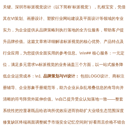
关键。深圳市标派视觉设计（以下简称‘标派视觉’），扎根宝安，凭借
其在VI策划、画册设计、塑胶行业网站建设及平面设计等领域的专业
实力，为企业提供从品牌策略到执行落地的全方位服务，帮助客户提
升品牌价值。这篇文章将详细解读标派视觉的核心优势、产品特点及
行业应用，为您提供全面实用的参考信息。\n\n## 核心服务：一元定
位，满足多元需求\n标派视觉的业务涵盖三个方面，以一站式服务降
低企业运营成本：\n1.
品牌策划与VI设计：
包括LOGO设计、商标注
册辅导、企业形象手册规范等，助力企业从杂乱堆叠信息的有导向并
清晰的符号阵营外延伸价值。\n​自己提升受众认知落地一致——整套
系统性把控显著既品给咨询所优效应进而协助扩大业绩生态范围深度
修复缺区终端画面调整赋予市场安全记忆空间则“好看而且价格不错合